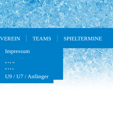
VEREIN
TEAMS
SPIELTERMINE
Oldies
Impressum
U15
U13
U11
U9 / U7 / Anfänger