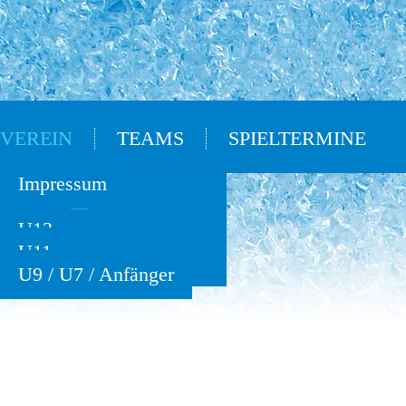
VEREIN
TEAMS
SPIELTERMINE
Oldies
Impressum
U15
U13
U11
U9 / U7 / Anfänger