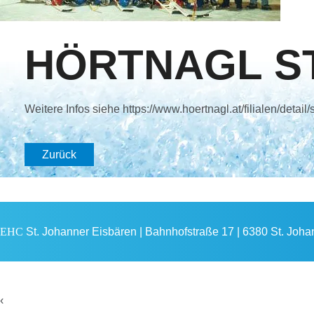
HÖRTNAGL ST
Weitere Infos siehe https://www.hoertnagl.at/filialen/detail
Zurück
EHC
St. Johanner Eisbären | Bahnhofstraße 17 | 6380 St. Johann
‹