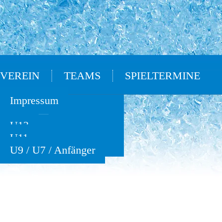
VEREIN
TEAMS
SPIELTERMINE
Oldies
Impressum
U15
U13
U11
U9 / U7 / Anfänger