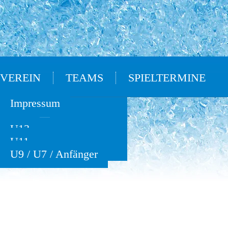
VEREIN
TEAMS
SPIELTERMINE
Oldies
Impressum
U15
U13
U11
U9 / U7 / Anfänger