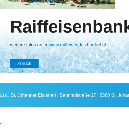
Raiffeisenbank
weitere Infos unter
www.raiffeisen-kitzbuehel.at
Zurück
EHC
St. Johanner Eisbären | Bahnhofstraße 17 | 6380 St. Johann
‹