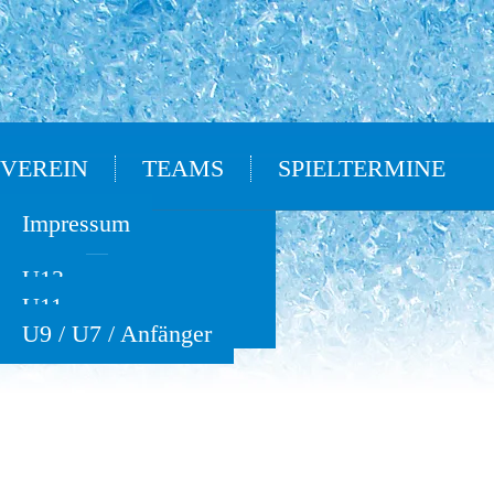
VEREIN
TEAMS
SPIELTERMINE
Oldies
Impressum
U15
U13
U11
U9 / U7 / Anfänger