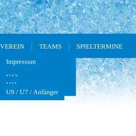
VEREIN
TEAMS
SPIELTERMINE
Oldies
Impressum
U15
U13
U11
U9 / U7 / Anfänger