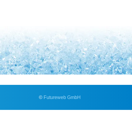
©
Futureweb GmbH