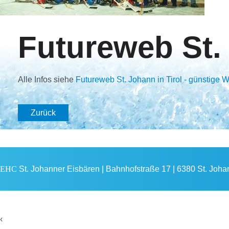
Futureweb St.
Alle Infos siehe
Futureweb St. Johann in Tirol - günstige
Zurück
EHC
St. Johanner Eisbären | Bahnhofstraße 17 | 6380 St. Johann
‹