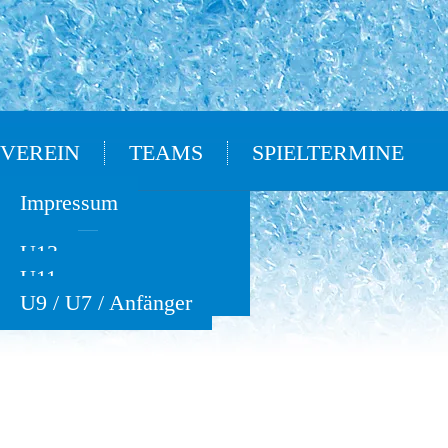
VEREIN
TEAMS
SPIELTERMINE
Oldies
Impressum
U15
U13
U11
U9 / U7 / Anfänger