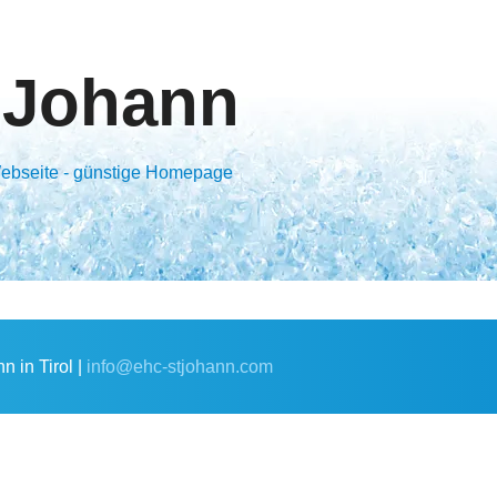
 Johann
 Webseite - günstige Homepage
 in Tirol |
info@ehc-stjohann.com