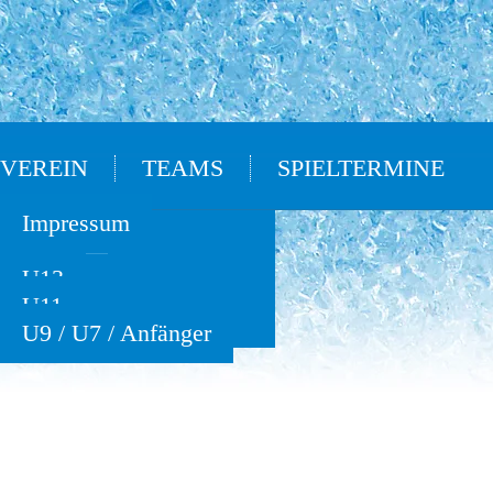
VEREIN
TEAMS
SPIELTERMINE
Oldies
Impressum
U15
U13
U11
U9 / U7 / Anfänger