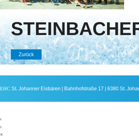
STEINBACHER
Zurück
EHC
St. Johanner Eisbären | Bahnhofstraße 17 | 6380 St. Johann
‹
›
×