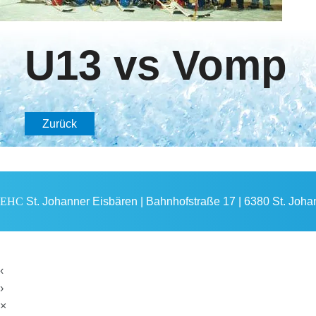
U13 vs Vomp
Zurück
EHC
St. Johanner Eisbären | Bahnhofstraße 17 | 6380 St. Johann
‹
›
×