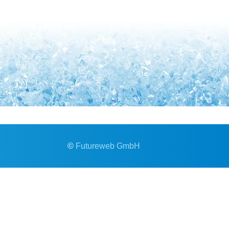
©
Futureweb GmbH