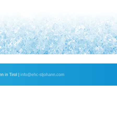
 in Tirol |
info@ehc-stjohann.com