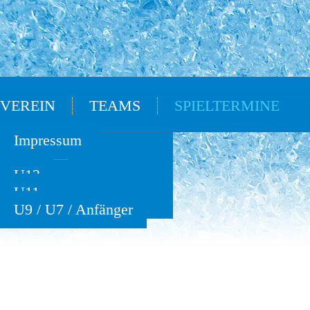
VEREIN
TEAMS
SPIELTERMINE
Oldies
Impressum
U15
U13
U11
U9 / U7 / Anfänger