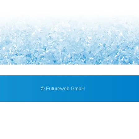
©
Futureweb GmbH