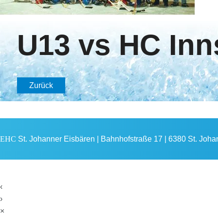
U13 vs HC Inn
Zurück
EHC
St. Johanner Eisbären | Bahnhofstraße 17 | 6380 St. Johann
‹
›
×