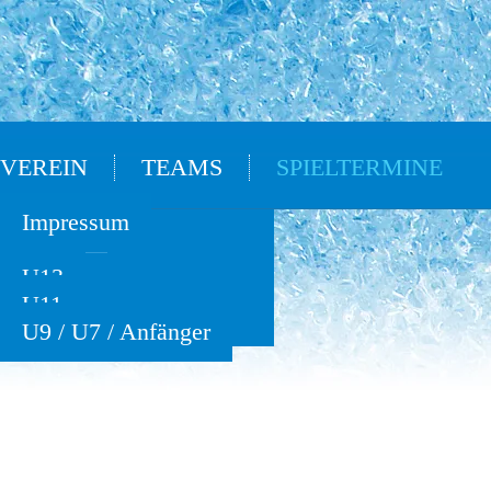
VEREIN
TEAMS
SPIELTERMINE
Oldies
Impressum
U15
U13
U11
U9 / U7 / Anfänger