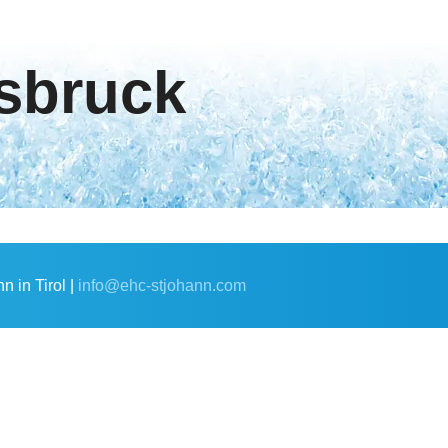
sbruck
 in Tirol |
info@ehc-stjohann.com