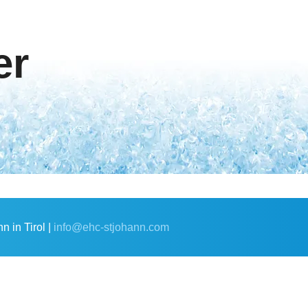
er
 in Tirol |
info@ehc-stjohann.com