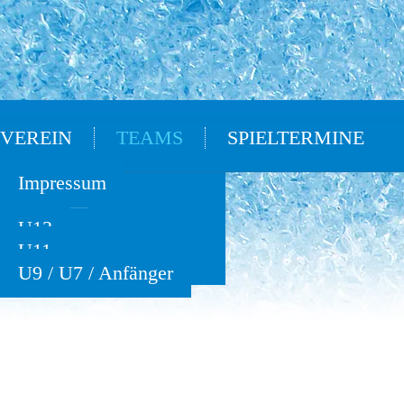
VEREIN
TEAMS
SPIELTERMINE
Oldies
Impressum
U15
U13
U11
U9 / U7 / Anfänger