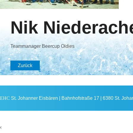
Nik Niederach
Teammanager Beercup Oldies
Zurück
EHC
St. Johanner Eisbären | Bahnhofstraße 17 | 6380 St. Johann
‹