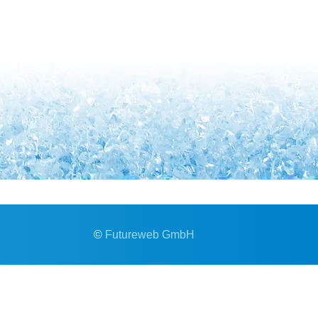
©
Futureweb GmbH