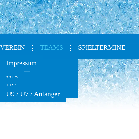
VEREIN
TEAMS
SPIELTERMINE
Oldies
Impressum
U15
U13
U11
U9 / U7 / Anfänger