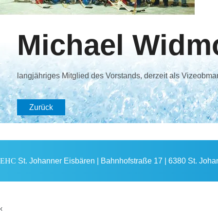
Michael Widm
langjähriges Mitglied des Vorstands, derzeit als Vizeobman
Zurück
EHC
St. Johanner Eisbären | Bahnhofstraße 17 | 6380 St. Johann
‹