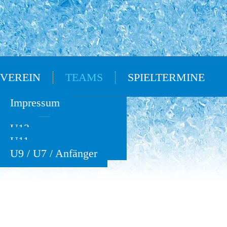
VEREIN
TEAMS
SPIELTERMINE
Oldies
Impressum
U15
U13
U11
U9 / U7 / Anfänger