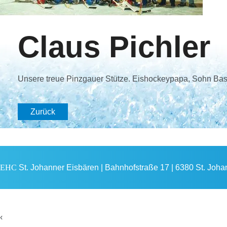
Claus Pichler
Unsere treue Pinzgauer Stütze. Eishockeypapa, Sohn Basti
Zurück
EHC
St. Johanner Eisbären | Bahnhofstraße 17 | 6380 St. Johann
‹