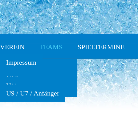
VEREIN
TEAMS
SPIELTERMINE
Oldies
Impressum
U15
U13
U11
U9 / U7 / Anfänger