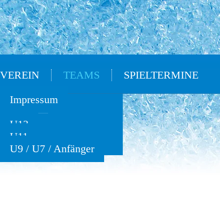
VEREIN
TEAMS
SPIELTERMINE
Oldies
Impressum
U15
U13
U11
U9 / U7 / Anfänger