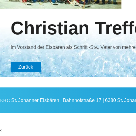
Christian Treff
Im Vorstand der Eisbären als Schrifti-Stv., Vater von meh
Zurück
EHC
St. Johanner Eisbären | Bahnhofstraße 17 | 6380 St. Johann
‹