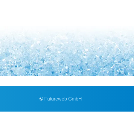
©
Futureweb GmbH