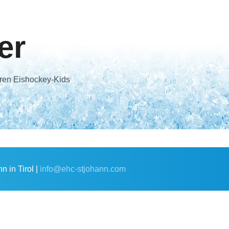
er
reren Eishockey-Kids
 in Tirol |
info@ehc-stjohann.com