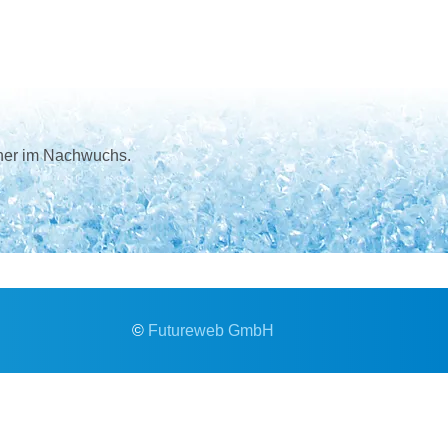
iner im Nachwuchs.
©
Futureweb GmbH