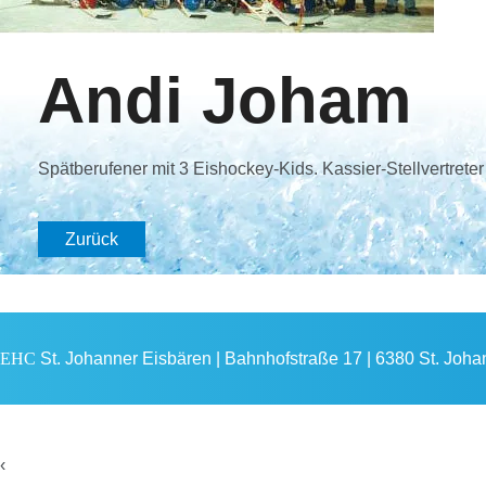
Andi Joham
Spätberufener mit 3 Eishockey-Kids. Kassier-Stellvertret
Zurück
EHC
St. Johanner Eisbären | Bahnhofstraße 17 | 6380 St. Johann
‹