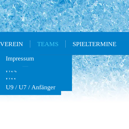
VEREIN
TEAMS
SPIELTERMINE
Oldies
Impressum
U15
U13
U11
U9 / U7 / Anfänger