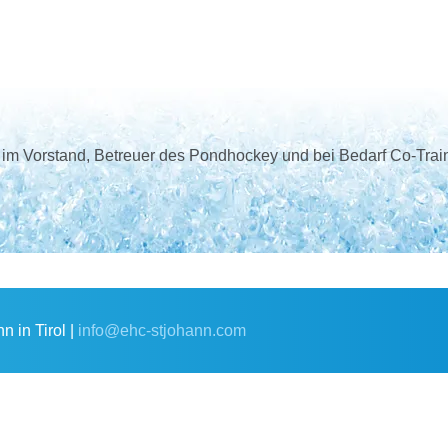
er im Vorstand, Betreuer des Pondhockey und bei Bedarf Co-Tra
 in Tirol |
info@ehc-stjohann.com