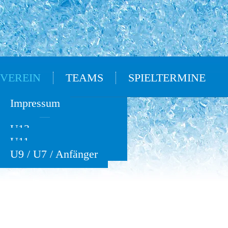
VEREIN
TEAMS
SPIELTERMINE
Oldies
Impressum
U15
U13
U11
U9 / U7 / Anfänger